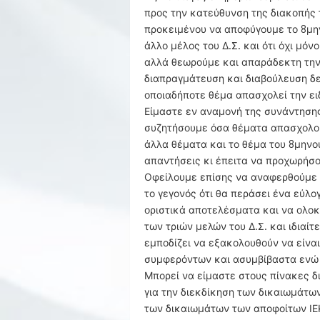
προς την κατεύθυνση της διακοπής
προκειμένου να αποφύγουμε το 8μη
άλλο μέλος του Δ.Σ. και ότι όχι μόν
αλλά θεωρούμε και απαράδεκτη την
διαπραγμάτευση και διαβούλευση δεν
οποιαδήποτε θέμα απασχολεί την ειδ
Είμαστε εν αναμονή της συνάντησης
συζητήσουμε όσα θέματα απασχολούν
άλλα θέματα και το θέμα του 8μην
απαντήσεις κι έπειτα να προχωρήσο
Οφείλουμε επίσης να αναφερθούμε 
το γεγονός ότι θα περάσει ένα εύλο
οριστικά αποτελέσματα και να ολοκλ
των τριών μελών του Δ.Σ. και ιδιαί
εμποδίζει να εξακολουθούν να είνα
συμφερόντων και ασυμβίβαστα ενώ το
Μπορεί να είμαστε στους πίνακες δ
για την διεκδίκηση των δικαιωμάτων
των δικαιωμάτων των αποφοίτων ΙΕΚ 