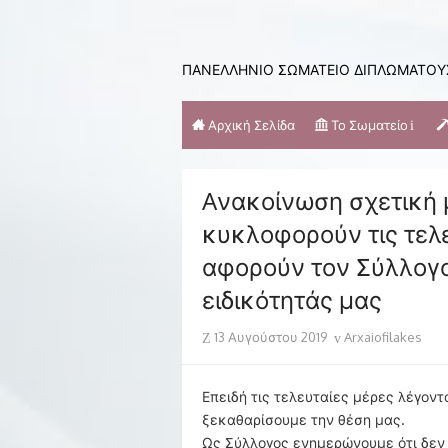
Skip
to
content
ΠΑΝΕΛΛΗΝΙΟ ΣΩΜΑΤΕΙΟ ΔΙΠΛΩΜΑΤΟΥΧ
Αρχική Σελίδα
Το Σωματείο
Aνακοίνωση σχετική 
κυκλοφορούν τις τελε
αφορούν τον Σύλλογο
ειδικότητάς μας
Posted
Author
13 Αυγούστου 2019
Arxaiofilakes
on
Επειδή τις τελευταίες μέρες λέγοντ
ξεκαθαρίσουμε την θέση μας.
Ως Σύλλογος ενημερώνουμε ότι δεν 