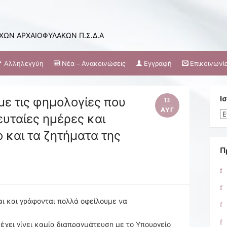
ΩΝ ΑΡΧΑΙΟΦΥΛΑΚΩΝ Π.Σ.Δ.Α
Αλληλεγγύη
Νέα – Ανακοινώσεις
Εγγραφή
Επικοινωνί
με τις φημολογίες που
Ι
13
ΑΥΓ
Ισ
υταίες ημέρες και
 και τα ζητήματα της
Π
αι και γράφονται πολλά οφείλουμε να
έχει γίνει καμία διαπραγμάτευση με το Υπουργείο