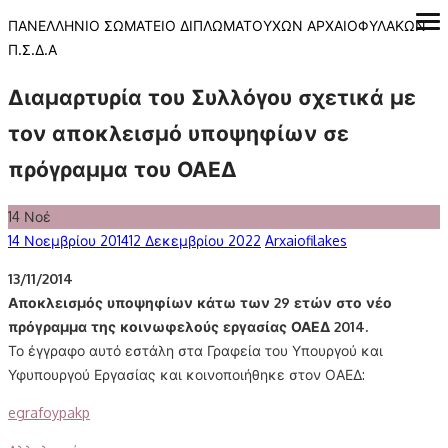
Skip
ΠΑΝΕΛΛΗΝΙΟ ΣΩΜΑΤΕΙΟ ΔΙΠΛΩΜΑΤΟΥΧΩΝ ΑΡΧΑΙΟΦΥΛΑΚΩΝ
ope
me
to
Π.Σ.Δ.Α
content
Διαμαρτυρία του Συλλόγου σχετικά με
τον αποκλεισμό υποψηφίων σε
πρόγραμμα του ΟΑΕΔ
14
Νοέ
Posted
Author
14 Νοεμβρίου 2014
12 Δεκεμβρίου 2022
Arxaiofilakes
on
13/11/2014
Αποκλεισμός υποψηφίων κάτω των 29 ετών στο νέο
πρόγραμμα της κοινωφελούς εργασίας ΟΑΕΔ 2014.
Το έγγραφο αυτό εστάλη στα Γραφεία του Υπουργού και
Υφυπουργού Εργασίας και κοινοποιήθηκε στον ΟΑΕΔ:
egrafoypakp