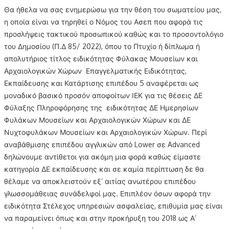
Θα ήθελα να σας ενημερώσω για την θέση του σωματείου μας,
η οποία είναι να τηρηθεί ο Νόμος του Ασεπ που αφορά τις
προσλήψεις τακτικού προσωπικού καθώς και το προσοντολόγιο
του Δημοσίου (Π.Δ 85/ 2022), όπου το Πτυχίο ή δίπλωμα ή
απολυτήριος τίτλος ειδικότητας Φύλακας Μουσείων και
Αρχαιολογικών Χώρων Επαγγελματικής Ειδικότητας,
Εκπαίδευσης και Κατάρτισης επιπέδου 5 αναφέρεται ως
μοναδικό βασικό προσόν αποφοίτων ΙΕΚ για τις θέσεις ΔΕ
Φύλαξης Πληροφόρησης της ειδικότητας ΔΕ Ημερησίων
Φυλάκων Μουσείων και Αρχαιολογικών Χώρων και ΔΕ
Νυχτοφυλάκων Μουσείων και Αρχαιολογικών Χώρων. Περί
αναβάθμισης επιπέδου αγγλικών από Lower σε Advanced
δηλώνουμε αντίθετοι για ακόμη μια φορά καθώς είμαστε
κατηγορία ΔΕ εκπαίδευσης και σε καμία περίπτωση δε θα
θέλαμε να αποκλειστούν εξ’ αιτίας ανωτέρου επιπέδου
γλωσσομάθειας συνάδελφοί μας. Επιπλέον όσων αφορά την
ειδικότητα Στέλεχος υπηρεσιών ασφαλείας, επιθυμία μας είναι
να παραμείνει όπως και στην προκήρυξη του 2018 ως Α’