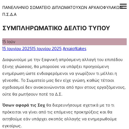
Skip
ΠΑΝΕΛΛΗΝΙΟ ΣΩΜΑΤΕΙΟ ΔΙΠΛΩΜΑΤΟΥΧΩΝ ΑΡΧΑΙΟΦΥΛΑΚΩΝ
ope
me
to
Π.Σ.Δ.Α
content
ΣΥΜΠΛΗΡΩΜΑΤΙΚΟ ΔΕΛΤΙΟ ΤΥΠΟΥ
15
Ιούν
Posted
Author
15 Ιουνίου 2025
15 Ιουνίου 2025
Arxaiofilakes
on
Διαφωνούμε με την ξαφνική απρόσμενη αλλαγή του επιπέδου
ξένης γλώσσας, θα μπορούσε να υπάρξει προηγούμενη
ενημέρωση ώστε ενδιαφερόμενοι να γνωρίζουν τι μέλλει η
γένεσθε. Το Σωματείο μας δεν είχε γνώση, καθώς τέτοιοι
σχεδιασμοί δεν ανακοινώνονται από πριν στους εργαζόμενους,
ούτε θα ρωτήσουν ποτέ τα Δ.Σ.
Όσων αφορά τις Σοχ
θα διερευνήσουμε σχετικά με το τι
πρόκειται να γίνει από τις επόμενες προκηρύξεις και θα
αιτηθούμε εάν υπάρχει σκοπός αλλαγής να ενημερωθούμε
εγκαίρως.