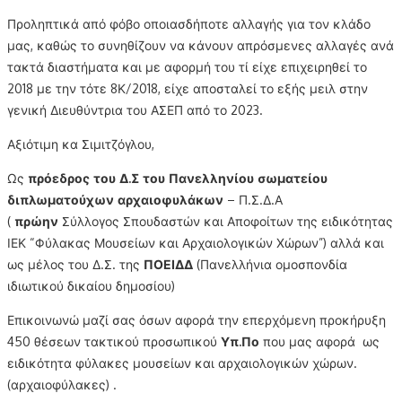
Προληπτικά από φόβο οποιασδήποτε αλλαγής για τον κλάδο
μας, καθώς το συνηθίζουν να κάνουν απρόσμενες αλλαγές ανά
τακτά διαστήματα και με αφορμή του τί είχε επιχειρηθεί το
2018 με την τότε 8Κ/2018, είχε αποσταλεί το εξής μειλ στην
γενική Διευθύντρια του ΑΣΕΠ από το 2023.
Αξιότιμη κα Σιμιτζόγλου,
Ως
πρόεδρος του Δ.Σ του Πανελληνίου σωματείου
διπλωματούχων αρχαιοφυλάκων
– Π.Σ.Δ.Α
(
πρώην
Σύλλογος Σπουδαστών και Αποφοίτων της ειδικότητας
ΙΕΚ “Φύλακας Μουσείων και Αρχαιολογικών Χώρων”) αλλά και
ως μέλος του Δ.Σ. της
ΠΟΕΙΔΔ
(Πανελλήνια ομοσπονδία
ιδιωτικού δικαίου δημοσίου)
Επικοινωνώ μαζί σας όσων αφορά την επερχόμενη προκήρυξη
450 θέσεων τακτικού προσωπικού
Υπ.Πο
που μας αφορά ως
ειδικότητα φύλακες μουσείων και αρχαιολογικών χώρων.
(αρχαιοφύλακες) .