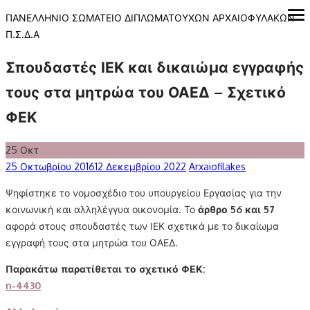
Skip
ΠΑΝΕΛΛΗΝΙΟ ΣΩΜΑΤΕΙΟ ΔΙΠΛΩΜΑΤΟΥΧΩΝ ΑΡΧΑΙΟΦΥΛΑΚΩΝ
ope
me
to
Π.Σ.Δ.Α
content
Σπουδαστές ΙΕΚ και δικαιώμα εγγραφής
τους στα μητρώα του ΟΑΕΔ – Σχετικό
ΦΕΚ
25
Οκτ
Posted
Author
25 Οκτωβρίου 2016
12 Δεκεμβρίου 2022
Arxaiofilakes
on
Ψηφίστηκε το νομοσχέδιο του υπουργείου Εργασίας για την
κοινωνική και αλληλέγγυα οικονομία. Το
άρθρο 56 και 57
αφορά στους σπουδαστές των ΙΕΚ σχετικά με το δικαίωμα
εγγραφή τους στα μητρώα του ΟΑΕΔ.
Παρακάτω παρατίθεται το σχετικό ΦΕΚ:
n-4430