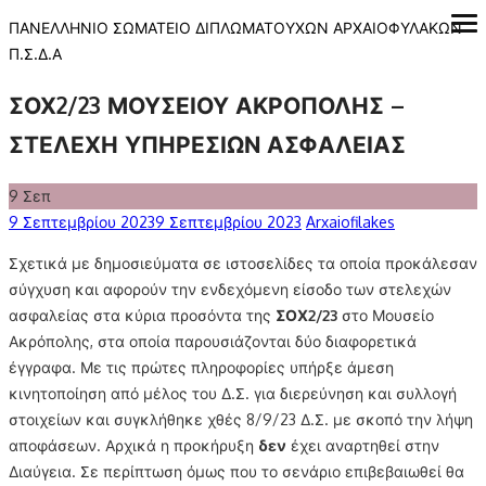
Skip
ΠΑΝΕΛΛΗΝΙΟ ΣΩΜΑΤΕΙΟ ΔΙΠΛΩΜΑΤΟΥΧΩΝ ΑΡΧΑΙΟΦΥΛΑΚΩΝ
ope
me
to
Π.Σ.Δ.Α
content
ΣΟΧ2/23 ΜΟΥΣΕΙΟΥ ΑΚΡΟΠΟΛΗΣ –
ΣΤΕΛΕΧΗ ΥΠΗΡΕΣΙΩΝ ΑΣΦΑΛΕΙΑΣ
9
Σεπ
Posted
Author
9 Σεπτεμβρίου 2023
9 Σεπτεμβρίου 2023
Arxaiofilakes
on
Σχετικά με δημοσιεύματα σε ιστοσελίδες τα οποία προκάλεσαν
σύγχυση και αφορούν την ενδεχόμενη είσοδο των στελεχών
ασφαλείας στα κύρια προσόντα της
ΣΟΧ2/23
στο Μουσείο
Ακρόπολης, στα οποία παρουσιάζονται δύο διαφορετικά
έγγραφα. Με τις πρώτες πληροφορίες υπήρξε άμεση
κινητοποίηση από μέλος του Δ.Σ. για διερεύνηση και συλλογή
στοιχείων και συγκλήθηκε χθές 8/9/23 Δ.Σ. με σκοπό την λήψη
αποφάσεων. Αρχικά η προκήρυξη
δεν
έχει αναρτηθεί στην
Διαύγεια. Σε περίπτωση όμως που το σενάριο επιβεβαιωθεί θα