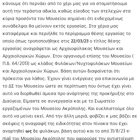
κάνουμε ότι περνάει από το χέρι μας για να σταματήσουμε
αυτή την τεράστια αδικία, καθώς είσοδος των στελεχών στα
κύρια προσόντα του Μουσείου σημαίνει ότι ενδεχομένως
συνάδελφοι θα μείνουν εκτός εργασίας. Στα χέρια μας
καταφέραμε και περιήλθε το περίγραμμα θέσης εργασίας το
οποίο όπως τροποποιήθηκε στις
22/03/23
ο τίτλος θέσης
εργασίας αναγράφεται ως Αρχαιοφύλακας Μουσείων και
Αρχαιολογικών Χώρων. Στον οργανισμό επίσης του Μουσείου (
Π.δ. 64/2013) ως κλάδος Φυλάκων/Νυχτοφυλάκων Μουσείων
και Αρχαιολογικών Χώρων. Βάση αυτών διαφαίνεται ότι
πρόκειται για λάθος. Έχουν γίνει ενέργειες για επικοινωνία με
το ΔΣ του Μουσείου ώστε σε περίπτωση που όντως έχει γίνει
αυτό να διορθωθεί άμεσα προ ανάρτησης της προκήρυξης στο
Διαύγεια. Είμαστε σε συνεργασία και με το Σωματείο
εργαζομένων του Μουσείου Ακρόπολης. Και ευελπιστούμε όλο
αυτό να μείνει εκεί. Από την άλλη μεριά, φοβίζει κ μας βάζει σε
σκέψεις η αναγραφή της ειδικότητας στον πίνακα που έχει
αναρτηθεί
ως
δε φυλάκων, βάση αυτού και το από 31/8/23 e-
mail του Μουσείου Ακρόπολης που αφορούσε την αντιστοίχιση