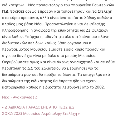
ειδικοτήτων – Νέο προσοντολόγιο του Υπουργείου Εσωτερικών
Π.Δ. 85/2022
ορθώς έπραξαν και τοποθέτησαν και τα Στελέχη
στα κύρια προσόντα, αλλά είναι ένα τεράστιο λάθος, καθώς ο
κλάδος μας βάση Νέου Προσοντολογίου είναι Δε φύλαξης
πληροφόρησης! η αναφορά της ειδικότητας ως Δε φυλάκων
είναι λάθος. Υπάρχει η πιθανότητα όλο αυτό είναι μια πλάνη
διαδικτυακών σελίδων, καθώς βάση οργανισμού κ
περιγράμματος Μουσείου είμαστε εμείς κύριο προσόν και
σίγουρα δεν έχει γίνει με δόλο από μεριάς Μουσείου.
Θορυβούμαστε όμως και είναι άκρως ανησυχητικό και σε κάθε
περίπτωση το Δ.Σ του Σωματείου θα μεριμνήσει για τα
δικαιώματα μας και θα πράξει τα δέοντα. Τα επαγγελματικά
δικαιώματα της ειδικότητας θα έπρεπε ήδη να έχουν
κατοχυρωθεί καθώς η ειδικότητα λειτουργεί από το 2002.
Νέα - Ανακοινώσεις
Πλοήγηση
«
ΔΙΑΔΙΚΑΣΙΑ ΠΑΡΑΔΟΣΗΣ ΑΠΟ ΤΕΩΣ Δ.Σ.
ΣΟΧ2/2023 Μουσείου Ακρόπολης-Στελέχη
»
άρθρων