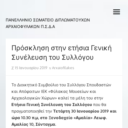
Skip
to
open
content
menu
ΠΑΝΕΛΛΗΝΙΟ ΣΩΜΑΤΕΙΟ ΔΙΠΛΩΜΑΤΟΥΧΩΝ
ΑΡΧΑΙΟΦΥΛΑΚΩΝ Π.Σ.Δ.Α
Πρόσκληση στην ετήσια Γενική
Συνέλευση του Συλλόγου
Posted
Author
15 Ιανουαρίου 2019
Arxaiofilakes
on
Το Διοικητικό Συμβούλιο του Συλλόγου Σπουδαστών
και Απόφοιτων ΙΕΚ «Φύλακας Μουσείων και
Αρχαιολογικών Χώρων» καλεί τα μέλη του στην
Ετήσια Γενική Συνέλευση του Συλλόγου
που θα
πραγματοποιηθεί την
Τετάρτη 30 Ιανουαρίου 2019 και
ώρα 10.30 π.μ, στο Ξενοδοχείο «Αμαλία» Λεωφ.
Αμαλίας 10, Σύνταγμα.