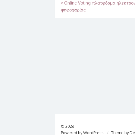
Πλοήγηση
«
Online Voting-πλατφόρμα ηλεκτρο
ψηφοφορίας
άρθρων
© 2026
Powered by WordPress
/
Theme by De