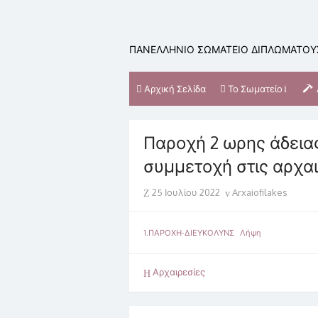
Skip
to
content
ΠΑΝΕΛΛΗΝΙΟ ΣΩΜΑΤΕΙΟ ΔΙΠΛΩΜΑΤΟΥΧ
Αρχική Σελίδα
Το Σωματείο
Παροχή 2 ωρης άδεια
συμμετοχή στις αρχα
Posted
Author
25 Ιουλίου 2022
Arxaiofilakes
on
1.ΠΑΡΟΧΗ-ΔΙΕΥΚΟΛΥΝΣ
Λήψη
Αρχαιρεσίες