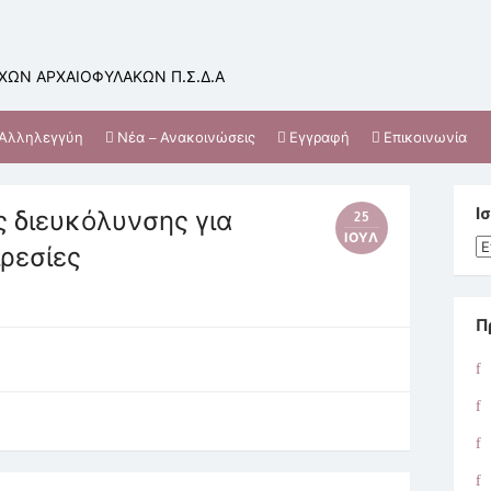
ΩΝ ΑΡΧΑΙΟΦΥΛΑΚΩΝ Π.Σ.Δ.Α
Αλληλεγγύη
Νέα – Ανακοινώσεις
Εγγραφή
Επικοινωνία
ς διευκόλυνσης για
Ι
25
ΙΟΎΛ
Ισ
ιρεσίες
Π