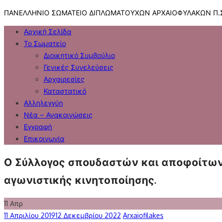
Skip
ΠΑΝΕΛΛΗΝΙΟ ΣΩΜΑΤΕΙΟ ΔΙΠΛΩΜΑΤΟΥΧΩΝ ΑΡΧΑΙΟΦΥΛΑΚΩΝ Π.Σ
to
Αρχική Σελίδα
content
Το Σωματείο
Διοικητικό Συμβούλιο
Γενικές Συνελεύσεις
Αρχαιρεσίες
Καταστατικό
Αλληλεγγύη
Νέα – Ανακοινώσεις
Εγγραφή
Επικοινωνία
Ο Σύλλογος σπουδαστών και αποφοίτων
αγωνιστικής κινητοποίησης.
11
Απρ
Posted
Author
11 Απριλίου 2019
12 Δεκεμβρίου 2022
Arxaiofilakes