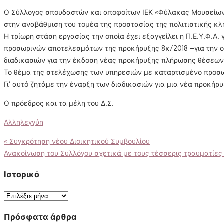
on
Ο Σύλλογος σπουδαστών και αποφοίτων ΙΕΚ «Φύλακας Μουσείων 
στην αναβάθμιση του τομέα της προστασίας της πολιτιστικής κλ
Η τρίωρη στάση εργασίας την οποία έχει εξαγγείλει η Π.Ε.Υ.Φ.Α
προσωρινών αποτελεσμάτων της προκήρυξης 8κ/2018 –για την ο
διαδικασιών για την έκδοση νέας προκήρυξης πλήρωσης θέσεων
Το θέμα της στελέχωσης των υπηρεσιών με καταρτισμένο προσωπ
Γι’ αυτό ζητάμε την έναρξη των διαδικασιών για μια νέα προκή
Ο πρόεδρος και τα μέλη του Δ.Σ.
Αλληλεγγύη
Πλοήγηση
«
Συγκρότηση νέου Διοικητικού Συμβουλίου
Ανακοίνωση του Συλλόγου σχετικά με τους τέσσερις τραυματίες
άρθρων
Ιστορικό
Ιστορικό
Πρόσφατα άρθρα