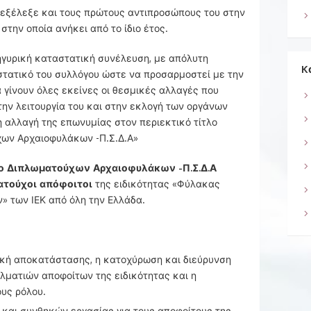
, εξέλεξε και τους πρώτους αντιπροσώπους του στην
την οποία ανήκει από το ίδιο έτος.
ηγυρική καταστατική συνέλευση, με απόλυτη
K
τατικό του συλλόγου ώστε να προσαρμοστεί με την
 γίνουν όλες εκείνες οι θεσμικές αλλαγές που
ην λειτουργία του και στην εκλογή των οργάνων
 αλλαγή της επωνυμίας στον περιεκτικό τίτλο
ων Αρχαιοφυλάκων -Π.Σ.Δ.Α»
ο Διπλωματούχων Αρχαιοφυλάκων -Π.Σ.Δ.Α
ατούχοι απόφοιτοι
της ειδικότητας «Φύλακας
» των ΙΕΚ από όλη την Ελλάδα.
ική αποκατάστασης, η κατοχύρωση και διεύρυνση
ματιών αποφοίτων της ειδικότητας και η
υς ρόλου.
 και συνθηκών εργασίας για τους αποφοίτους της