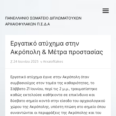
Skip
to
open
content
menu
ΠΑΝΕΛΛΗΝΙΟ ΣΩΜΑΤΕΙΟ ΔΙΠΛΩΜΑΤΟΥΧΩΝ
ΑΡΧΑΙΟΦΥΛΑΚΩΝ Π.Σ.Δ.Α
Εργατικό ατύχημα στην
Ακρόπολη & Μέτρα προστασίας
Posted
Author
24 Ιουνίου 2025
Arxaiofilakes
on
Εργατικό ατύχημα έγινε στην Ακρόπολη όταν
συμβασιούχος στον τομέα της καθαριότητας, το
Σάββατο 21 Ιουνίου, περί τις 2 μ.μ., τραυματίστηκε
καθώς εκτελούσε καθήκοντα σε επικίνδυνο και
δύσβατο σημείο κοντά στην είσοδο του αρχαιολογικού
χώρου της Ακρόπολης, υπέστη πτώση στο σημείο όπου
συναντώνται οι περιφράξεις της Ακρόπολης και του