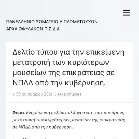
Skip
to
open
content
menu
ΠΑΝΕΛΛΗΝΙΟ ΣΩΜΑΤΕΙΟ ΔΙΠΛΩΜΑΤΟΥΧΩΝ
ΑΡΧΑΙΟΦΥΛΑΚΩΝ Π.Σ.Δ.Α
Δελτίο τύπου για την επικείμενη
μετατροπή των κυριότερων
μουσείων της επικράτειας σε
ΝΠΔΔ από την κυβέρνηση.
Posted
Author
30 Ιανουαρίου 2021
Arxaiofilakes
on
Θέμα
:
Ενημέρωση μελών συλλόγου για την επικείμενη
μετατροπή των κυριότερων μουσείων της επικράτειας
σε ΝΠΔΔ από την κυβέρνηση.