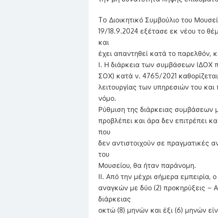
To Διοικητικό Συμβούλιο του Μουσε
19/18.9.2024 εξέτασε εκ νέου το θέ
και
έχει απαντηθεί κατά το παρελθόν, κ
Ι. Η διάρκεια των συμβάσεων ΙΔΟΧ 
ΣΟΧ) κατά ν. 4765/2021 καθορίζετα
λειτουργίας των υπηρεσιών του και 
νόμο.
Ρύθμιση της διάρκειας συμβάσεων μ
προβλέπει και άρα δεν επιτρέπει κ
που
δεν αντιστοιχούν σε πραγματικές α
του
Μουσείου, θα ήταν παράνομη.
ΙΙ. Από την μέχρι σήμερα εμπειρία
αναγκών με δύο (2) προκηρύξεις – 
διάρκειας
οκτώ (8) μηνών και έξι (6) μηνών εί