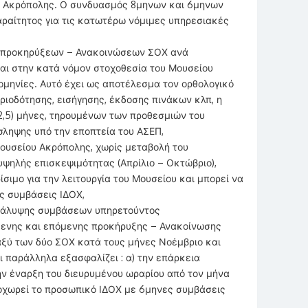
υ Ακρόπολης. Ο συνδυασμός 8μηνων και 6μηνων
ραίτητος για τις κατωτέρω νόμιμες υπηρεσιακές
ών προκηρύξεων – Ανακοινώσεων ΣΟΧ ανά
και στην κατά νόμον στοχοθεσία του Μουσείου
μηνίες. Αυτό έχει ως αποτέλεσμα τον ορθολογικό
ριοδότησης, εισήγησης, έκδοσης πινάκων κλπ, η
(2,5) μήνες, τηρουμένων των προθεσμιών του
όσληψης υπό την εποπτεία του ΑΣΕΠ,
Μουσείου Ακρόπολης, χωρίς μεταβολή του
ψηλής επισκεψιμότητας (Απρίλιο – Οκτώβριο),
ίσιμο για την λειτουργία του Μουσείου και μπορεί να
ς συμβάσεις ΙΔΟΧ,
πικάλυψης συμβάσεων υπηρετούντος
ενης και επόμενης προκήρυξης – Ανακοίνωσης
ξύ των δύο ΣΟΧ κατά τους μήνες Νοέμβριο και
αι παράλληλα εξασφαλίζει : α) την επάρκεια
ν έναρξη του διευρυμένου ωραρίου από τον μήνα
αποχωρεί το προσωπικό ΙΔΟΧ με 6μηνες συμβάσεις