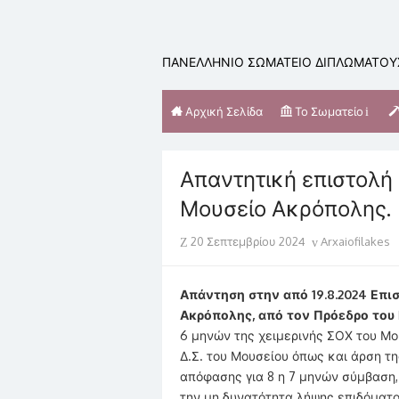
Skip
to
content
ΠΑΝΕΛΛΗΝΙΟ ΣΩΜΑΤΕΙΟ ΔΙΠΛΩΜΑΤΟΥΧ
Αρχική Σελίδα
Το Σωματείο
Απαντητική επιστολή
Μουσείο Ακρόπολης.
Posted
Author
20 Σεπτεμβρίου 2024
Arxaiofilakes
on
Απάντηση στην από 19.8.2024 Επι
Ακρόπολης, από τον Πρόεδρο του
6 μηνών της χειμερινής ΣΟΧ του Μο
Δ.Σ. του Μουσείου όπως και άρση τ
απόφασης για 8 η 7 μηνών σύμβαση,
την μη δυνατότητα λήψης επιδόματο