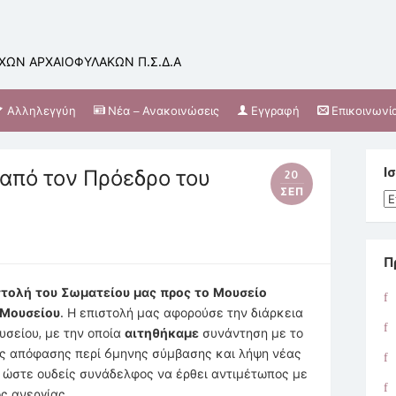
ΩΝ ΑΡΧΑΙΟΦΥΛΑΚΩΝ Π.Σ.Δ.Α
Αλληλεγγύη
Νέα – Ανακοινώσεις
Εγγραφή
Επικοινωνί
 από τον Πρόεδρο του
Ι
20
ΣΕΠ
Ισ
Π
στολή του Σωματείου μας προς το Μουσείο
 Μουσείου
. Η επιστολή μας αφορούσε την διάρκεια
υσείου, με την οποία
αιτηθήκαμε
συνάντηση με το
ης απόφασης περί 6μηνης σύμβασης και λήψη νέας
 ώστε ουδείς συνάδελφος να έρθει αντιμέτωπος με
ς ανεργίας.