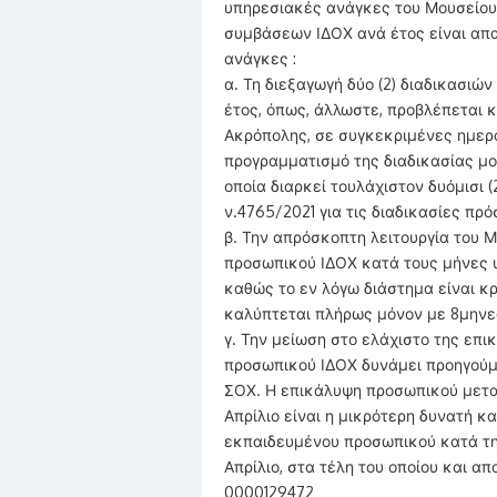
υπηρεσιακές ανάγκες του Μουσείο
συμβάσεων ΙΔΟΧ ανά έτος είναι απα
ανάγκες :
α. Τη διεξαγωγή δύο (2) διαδικασι
έτος, όπως, άλλωστε, προβλέπεται 
Ακρόπολης, σε συγκεκριμένες ημερο
προγραμματισμό της διαδικασίας μο
οποία διαρκεί τουλάχιστον δυόμισι 
ν.4765/2021 για τις διαδικασίες πρ
β. Την απρόσκοπτη λειτουργία του 
προσωπικού ΙΔΟΧ κατά τους μήνες υ
καθώς το εν λόγω διάστημα είναι κρ
καλύπτεται πλήρως μόνον με 8μηνε
γ. Την μείωση στο ελάχιστο της ε
προσωπικού ΙΔΟΧ δυνάμει προηγούμ
ΣΟΧ. Η επικάλυψη προσωπικού μετα
Απρίλιο είναι η μικρότερη δυνατή κ
εκπαιδευμένου προσωπικού κατά τη
Απρίλιο, στα τέλη του οποίου και 
0000129472