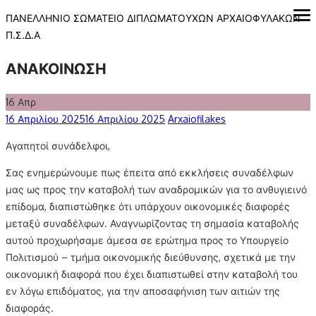
Skip
ΠΑΝΕΛΛΗΝΙΟ ΣΩΜΑΤΕΙΟ ΔΙΠΛΩΜΑΤΟΥΧΩΝ ΑΡΧΑΙΟΦΥΛΑΚΩΝ
ope
me
to
Π.Σ.Δ.Α
content
ΑΝΑΚΟΙΝΩΣΗ
16
Απρ
Posted
Author
16 Απριλίου 2025
16 Απριλίου 2025
Arxaiofilakes
on
Αγαπητοί συνάδελφοι,
Σας ενημερώνουμε πως έπειτα από εκκλήσεις συναδέλφων
μας ως προς την καταβολή των αναδρομικών για το ανθυγιεινό
επίδομα, διαπιστώθηκε ότι υπάρχουν οικονομικές διαφορές
μεταξύ συναδέλφων. Αναγνωρίζοντας τη σημασία καταβολής
αυτού προχωρήσαμε άμεσα σε ερώτημα προς το Υπουργείο
Πολιτισμού – τμήμα οικονομικής διεύθυνσης, σχετικά με την
οικονομική διαφορά που έχει διαπιστωθεί στην καταβολή του
εν λόγω επιδόματος, για την αποσαφήνιση των αιτιών της
διαφοράς.