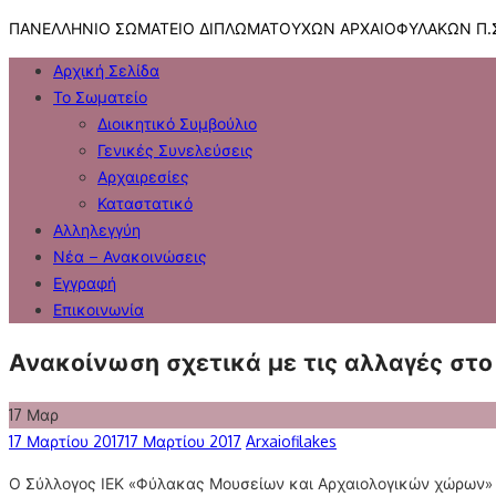
Skip
ΠΑΝΕΛΛΗΝΙΟ ΣΩΜΑΤΕΙΟ ΔΙΠΛΩΜΑΤΟΥΧΩΝ ΑΡΧΑΙΟΦΥΛΑΚΩΝ Π.Σ
to
Αρχική Σελίδα
content
Το Σωματείο
Διοικητικό Συμβούλιο
Γενικές Συνελεύσεις
Αρχαιρεσίες
Καταστατικό
Αλληλεγγύη
Νέα – Ανακοινώσεις
Εγγραφή
Επικοινωνία
Ανακοίνωση σχετικά με τις αλλαγές στ
17
Μαρ
Posted
Author
17 Μαρτίου 2017
17 Μαρτίου 2017
Arxaiofilakes
on
Ο Σύλλογος ΙΕΚ «Φύλακας Μουσείων και Αρχαιολογικών χώρων» 