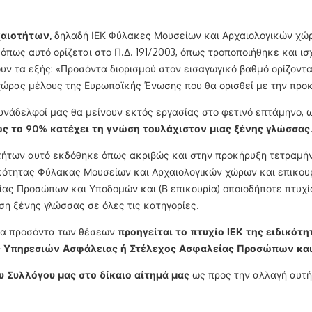
χαιοτήτων,
δηλαδή ΙΕΚ Φύλακες Μουσείων και Αρχαιολογικών χώ
υ
όπως αυτό ορίζεται στο Π.Δ. 191/2003, όπως τροποποιήθηκε και ισ
ν τα εξής: «Προσόντα διορισμού στον εισαγωγικό βαθμό ορίζοντα
 χώρας μέλους της Ευρωπαϊκής Ένωσης που θα ορισθεί με την προ
 συνάδελφοί μας θα μείνουν εκτός εργασίας στο φετινό επτάμηνο,
 το 90% κατέχει τη γνώση τουλάχιστον μιας ξένης γλώσσας.
των αυτό εκδόθηκε όπως ακριβώς και στην προκήρυξη τετραμήνου
ικότητας Φύλακας Μουσείων και Αρχαιολογικών χώρων και επικουρι
ας Προσώπων και Υποδομών και (Β επικουρία) οποιοδήποτε πτυχίο
η ξένης γλώσσας σε όλες τις κατηγορίες.
ια προσόντα των θέσεων
προηγείται το πτυχίο ΙΕΚ της ειδικό
χος Υπηρεσιών Ασφάλειας ή Στέλεχος Ασφαλείας Προσώπων κα
υ Συλλόγου μας στο δίκαιο αίτημά μας
ως προς την αλλαγή αυτή