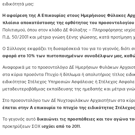
ειδικότητά μας:
Η αφαίρεση της Α Επικουρίας στους Ημερήσιους Φύλακες Αρ
πλαίσιο αποκατάστασης της ορθότητας του προσοντολογίο
Πολιτισμού, όπου στον κλάδο ΔΕ Φύλαξης – Πληροφόρησης ισχύου
Π.Δ. 50/2001 και μέτρια γνώση ξένης γλώσσης, κατά προτίμηση
Ο Σύλλογος εκφράζει τη δυσαρέσκειά του για το γεγονός, διότι
αφορά στο 10% των πιστοποιημένων συναδέλφων μας, καθώς
Αναφορικά με το προσοντολόγιο ΔΕ Ημερήσιων Φυλάκων Αρχαιοτή
στα κύρια προσόντα Πτυχίο ή δίπλωμα ή απολυτήριος τίτλος ειδ
ειδικότητας Στέλεχος Υπηρεσιών Ασφάλειας ή Στέλεχος Ασφαλεί
μεταδευτεροβάθμιας εκπαίδευσης της ημεδαπής και μέτρια γνώσ
Στο προσοντολόγιο των ΔΕ Νυχτοφυλάκων Αρχαιοτήτων στα κύρ
έπεται στην Α επικουρία το πτυχίο της ειδικότητας Στέλε
Το γεγονός αυτό
δικαιώνει τις προσπάθειες και τον αγώνα το
προκηρύξεων ΣΟΧ
ισχύει από το 2011.