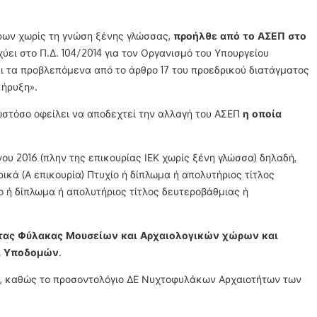
ρων χωρίς τη γνώση ξένης γλώσσας,
προήλθε από το ΑΣΕΠ στο
χύει στο Π.Δ. 104/2014 για τον Οργανισμό του Υπουργείου
ι τα προβλεπόμενα από το άρθρο 17 του προεδρικού διατάγματος
κήρυξη».
 ωστόσο οφείλει να αποδεχτεί την αλλαγή του ΑΣΕΠ
η οποία
 2016 (πλην της επικουρίας ΙΕΚ χωρίς ξένη γλώσσα) δηλαδή,
κά (Α επικουρία) Πτυχίο ή δίπλωμα ή απολυτήριος τίτλος
 ή δίπλωμα ή απολυτήριος τίτλος δευτεροβάθμιας ή
τητας Φύλακας Μουσείων και Αρχαιολογικών χώρων και
ι Υποδομών.
, καθώς το προσοντολόγιο ΔΕ Νυχτοφυλάκων Αρχαιοτήτων των