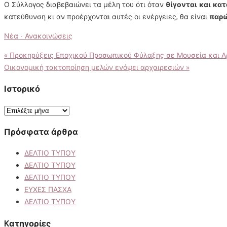
Ο Σύλλογος διαβεβαιώνει τα μέλη του ότι όταν
θίγονται και κα
κατεύθυνση κι αν προέρχονται αυτές οι ενέργειες, θα είναι
παρώ
Νέα - Ανακοινώσεις
Πλοήγηση
«
Προκηρύξεις Εποχικού Προσωπικού Φύλαξης σε Μουσεία και Αρ
Οικονομική τακτοποίηση μελών ενόψει αρχαιρεσιών
»
άρθρων
Ιστορικό
Ιστορικό
Πρόσφατα άρθρα
ΔΕΛΤΙΟ ΤΥΠΟΥ
ΔΕΛΤΙΟ ΤΥΠΟΥ
ΔΕΛΤΙΟ ΤΥΠΟΥ
ΕΥΧΕΣ ΠΑΣΧΑ
ΔΕΛΤΙΟ ΤΥΠΟΥ
Kατηγορίες