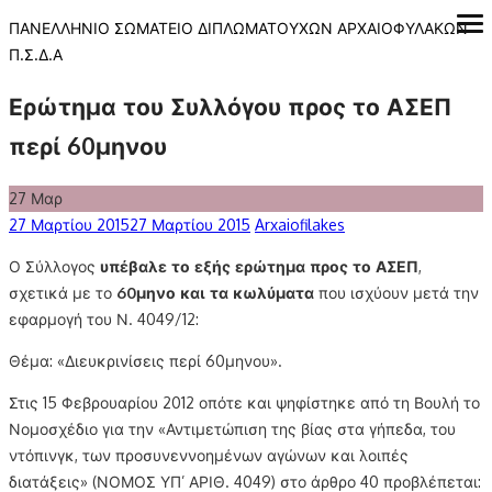
Skip
ΠΑΝΕΛΛΗΝΙΟ ΣΩΜΑΤΕΙΟ ΔΙΠΛΩΜΑΤΟΥΧΩΝ ΑΡΧΑΙΟΦΥΛΑΚΩΝ
ope
me
to
Π.Σ.Δ.Α
content
Ερώτημα του Συλλόγου προς το ΑΣΕΠ
περί 60μηνου
27
Μαρ
Posted
Author
27 Μαρτίου 2015
27 Μαρτίου 2015
Arxaiofilakes
on
Ο Σύλλογος
υπέβαλε το εξής ερώτημα προς το ΑΣΕΠ
,
σχετικά με το
60μηνο και τα κωλύματα
που ισχύουν μετά την
εφαρμογή του Ν. 4049/12:
Θέμα: «Διευκρινίσεις περί 60μηνου».
Στις 15 Φεβρουαρίου 2012 οπότε και ψηφίστηκε από τη Βουλή το
Νομοσχέδιο για την «Αντιμετώπιση της βίας στα γήπεδα, του
ντόπινγκ, των προσυνεννοημένων αγώνων και λοιπές
διατάξεις» (ΝΟΜΟΣ ΥΠ’ ΑΡΙΘ. 4049) στο άρθρο 40 προβλέπεται: