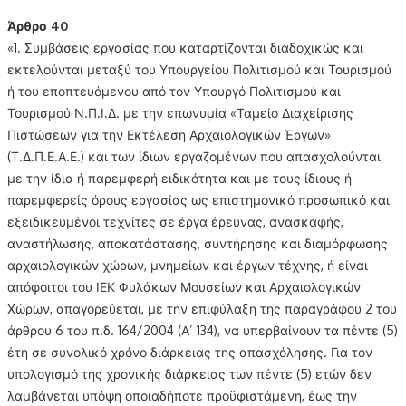
Άρθρο 40
«1. Συμβάσεις εργασίας που καταρτίζονται διαδοχικώς και
εκτελούνται μεταξύ του Υπουργείου Πολιτισμού και Τουρισμού
ή του εποπτευόμενου από τον Υπουργό Πολιτισμού και
Τουρισμού Ν.Π.Ι.Δ. με την επωνυμία «Ταμείο Διαχείρισης
Πιστώσεων για την Εκτέλεση Αρχαιολογικών Έργων»
(Τ.Δ.Π.Ε.Α.Ε.) και των ίδιων εργαζομένων που απασχολούνται
με την ίδια ή παρεμφερή ειδικότητα και με τους ίδιους ή
παρεμφερείς όρους εργασίας ως επιστημονικό προσωπικό και
εξειδικευμένοι τεχνίτες σε έργα έρευνας, ανασκαφής,
αναστήλωσης, αποκατάστασης, συντήρησης και διαμόρφωσης
αρχαιολογικών χώρων, μνημείων και έργων τέχνης, ή είναι
απόφοιτοι του ΙΕΚ Φυλάκων Μουσείων και Αρχαιολογικών
Χώρων, απαγορεύεται, με την επιφύλαξη της παραγράφου 2 του
άρθρου 6 του π.δ. 164/2004 (Α΄ 134), να υπερβαίνουν τα πέντε (5)
έτη σε συνολικό χρόνο διάρκειας της απασχόλησης. Για τον
υπολογισμό της χρονικής διάρκειας των πέντε (5) ετών δεν
λαμβάνεται υπόψη οποιαδήποτε προϋφιστάμενη, έως την