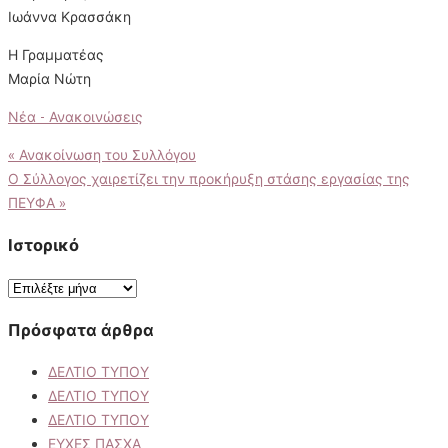
Ιωάννα Κρασσάκη
Η Γραμματέας
Μαρία Νώτη
Νέα - Ανακοινώσεις
Πλοήγηση
«
Ανακοίνωση του Συλλόγου
Ο Σύλλογος χαιρετίζει την προκήρυξη στάσης εργασίας της
άρθρων
ΠΕΥΦΑ
»
Ιστορικό
Ιστορικό
Πρόσφατα άρθρα
ΔΕΛΤΙΟ ΤΥΠΟΥ
ΔΕΛΤΙΟ ΤΥΠΟΥ
ΔΕΛΤΙΟ ΤΥΠΟΥ
ΕΥΧΕΣ ΠΑΣΧΑ