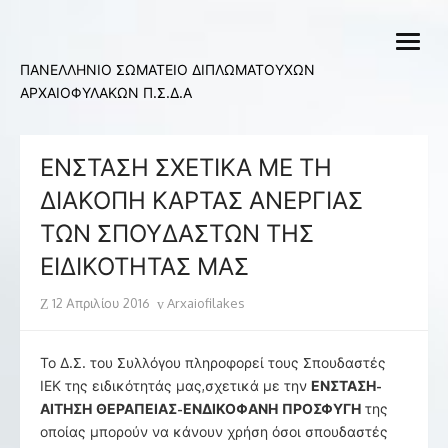
Skip
to
open
content
menu
ΠΑΝΕΛΛΗΝΙΟ ΣΩΜΑΤΕΙΟ ΔΙΠΛΩΜΑΤΟΥΧΩΝ
ΑΡΧΑΙΟΦΥΛΑΚΩΝ Π.Σ.Δ.Α
ΕΝΣΤΑΣΗ ΣΧΕΤΙΚΑ ΜΕ ΤΗ
ΔΙΑΚΟΠΗ ΚΑΡΤΑΣ ΑΝΕΡΓΙΑΣ
ΤΩΝ ΣΠΟΥΔΑΣΤΩΝ ΤΗΣ
ΕΙΔΙΚΟΤΗΤΑΣ ΜΑΣ
Posted
Author
12 Απριλίου 2016
Arxaiofilakes
on
Το Δ.Σ. του Συλλόγου πληροφορεί τους Σπουδαστές
ΙΕΚ της ειδικότητάς μας,σχετικά με την
ΕΝΣΤΑΣΗ-
ΑΙΤΗΣΗ ΘΕΡΑΠΕΙΑΣ-ΕΝΔΙΚΟΦΑΝΗ ΠΡΟΣΦΥΓΗ
της
οποίας μπορούν να κάνουν χρήση όσοι σπουδαστές