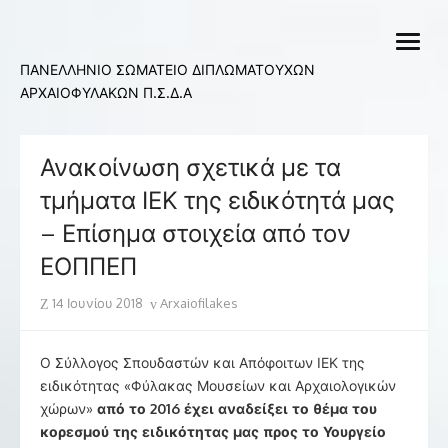
Skip
to
open
content
menu
ΠΑΝΕΛΛΗΝΙΟ ΣΩΜΑΤΕΙΟ ΔΙΠΛΩΜΑΤΟΥΧΩΝ
ΑΡΧΑΙΟΦΥΛΑΚΩΝ Π.Σ.Δ.Α
Ανακοίνωση σχετικά με τα
τμήματα ΙΕΚ της ειδικότητά μας
– Επίσημα στοιχεία από τον
ΕΟΠΠΕΠ
Posted
Author
14 Ιουνίου 2018
Arxaiofilakes
on
Ο Σύλλογος Σπουδαστών και Απόφοιτων ΙΕΚ της
ειδικότητας «Φύλακας Μουσείων και Αρχαιολογικών
χώρων»
από το 2016 έχει αναδείξει το θέμα του
κορεσμού της ειδικότητας μας προς το Υουργείο